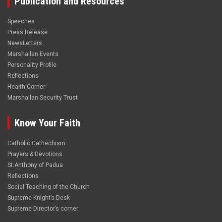
Publication and Resources
Speeches
Press Release
NewsLetters
Marshallan Events
Personality Profile
Reflections
Health Corner
Marshallan Security Trust
Know Your Faith
Catholic Cathechism
Prayers & Devotions
St.Anthony of Padua
Reflections
Social Teaching of the Church
Supreme Knight’s Desk
Supreme Director’s corner