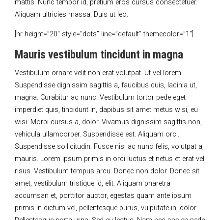
mattis. Nunc tempor id, pretium eros cursus consectetuer.
Aliquam ultricies massa. Duis ut leo.
[hr height=”20″ style=”dots” line=”default” themecolor=”1″]
Mauris vestibulum tincidunt in magna
Vestibulum ornare velit non erat volutpat. Ut vel lorem.
Suspendisse dignissim sagittis a, faucibus quis, lacinia ut,
magna. Curabitur ac nunc. Vestibulum tortor pede eget
imperdiet quis, tincidunt in, dapibus sit amet metus wisi, eu
wisi. Morbi cursus a, dolor. Vivamus dignissim sagittis non,
vehicula ullamcorper. Suspendisse est. Aliquam orci.
Suspendisse sollicitudin. Fusce nisl ac nunc felis, volutpat a,
mauris. Lorem ipsum primis in orci luctus et netus et erat vel
risus. Vestibulum tempus arcu. Donec non dolor. Donec sit
amet, vestibulum tristique id, elit. Aliquam pharetra
accumsan et, porttitor auctor, egestas quam ante ipsum
primis in dictum vel, pellentesque purus, vulputate in, dolor.