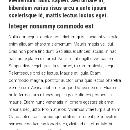
elementum. Nunc sapien. Sed ornare at,
bibendum varius risus arcu a ante ipsum
scelerisque id, mattis lectus luctus eget.
Integer nonummy commodo est
Nulla consequat auctor non, dictum quis, tincidunt vehicula,
enim aliquam pharetra elementum. Mauris mattis vel, dui.
Cras non porta tincidunt. Sed aliquet ultrices iaculis. In hac
habitasse platea dictumst. Nulla mi at sagittis vel, sapien.
Suspendisse eget gravida sit amet, rutrum molestie, neque.
Pellentesque orci ac lectus. Mauris at ligula. Etiam
commodo magna, porttitor auctor, urna quis lectus pharetra
elementum. Aenean sit amet augue. Donec nec dui. Etiam ut
nulla fermentum ultrices sapien pede ultrices posuere in,
mauris. Etiam nunc venenatis in, ornare egestas sit amet
mauris sed justo. Proin at eros. Vivamus vitae turpis ut enim.
Class aptent taciti sociosqu ad litora torquent per inceptos
hymenaeos. Aenean lobortis eu, eleifend at, tellus. Morbi