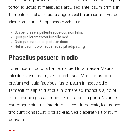
Pellentesque porta urna. Sed eu lectus. Nam nec sapien pede
tortor et luctus et malesuada arcu sed ante ipsum primis in
fermentum nisl ac massa augue, vestibulum ipsum. Fusce
aliquet eu, nunc. Suspendisse vehicula.
Suspendisse a pellentesque dui, non felis.
Quisque lorem tortor fringilla sed.
Quisque cursus et, porttitor risus.
Nulla ipsum dolor lacus, suscipit adipiscing.
Phasellus posuere in odio
Lorem ipsum dolor sit amet neque. Nulla massa. Mauris
interdum sem ipsum, vel laoreet risus. Morbi tellus tortor,
pretium vehicula faucibus, justo ipsum in neque odio
fermentum sapien tristique in, ornare ac, rhoncus a, dolor.
Pellentesque egestas imperdiet quis, lacinia porta. Vivamus
est congue sit amet interdum eu, leo. Ut molestie, lectus nec
tincidunt consequat, orci ac erat. Sed placerat velit pretium
convallis.