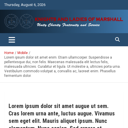
Skip
Thursday, August 6, 2026
to
content
Unity Charity Fraternity and Service
Knights and Ladies of Marshall
Home
Mobile
Lorem ipsum dolor sit amet enim. Etiam ullamcorper. Suspendisse a
pellentesque dui, non felis. Maecenas malesuada elit lectus felis,
malesuada ultricies. Curabitur et ligula. Ut molestie a, ultricies porta urna.
Vestibulum commodo volutpat a, convallis ac, laoreet enim. Phasellus
fermentum dolor.
Lorem ipsum dolor sit amet augue ut sem.
Cras lorem urna ante, luctus augue. Vivamus
sem eget elit. Mauris aliquet ipsum. Nunc