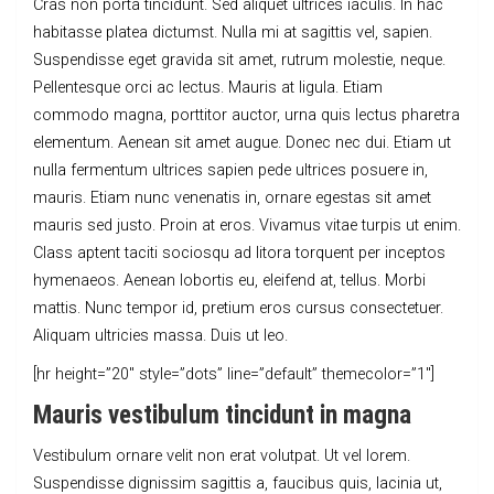
Cras non porta tincidunt. Sed aliquet ultrices iaculis. In hac
habitasse platea dictumst. Nulla mi at sagittis vel, sapien.
Suspendisse eget gravida sit amet, rutrum molestie, neque.
Pellentesque orci ac lectus. Mauris at ligula. Etiam
commodo magna, porttitor auctor, urna quis lectus pharetra
elementum. Aenean sit amet augue. Donec nec dui. Etiam ut
nulla fermentum ultrices sapien pede ultrices posuere in,
mauris. Etiam nunc venenatis in, ornare egestas sit amet
mauris sed justo. Proin at eros. Vivamus vitae turpis ut enim.
Class aptent taciti sociosqu ad litora torquent per inceptos
hymenaeos. Aenean lobortis eu, eleifend at, tellus. Morbi
mattis. Nunc tempor id, pretium eros cursus consectetuer.
Aliquam ultricies massa. Duis ut leo.
[hr height=”20″ style=”dots” line=”default” themecolor=”1″]
Mauris vestibulum tincidunt in magna
Vestibulum ornare velit non erat volutpat. Ut vel lorem.
Suspendisse dignissim sagittis a, faucibus quis, lacinia ut,