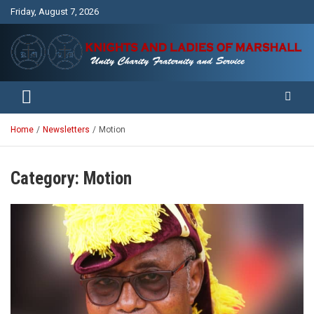
Skip
Friday, August 7, 2026
to
content
Unity Charity Fraternity and Service
Knights and Ladies of Marshall
Home
Newsletters
Motion
Category:
Motion