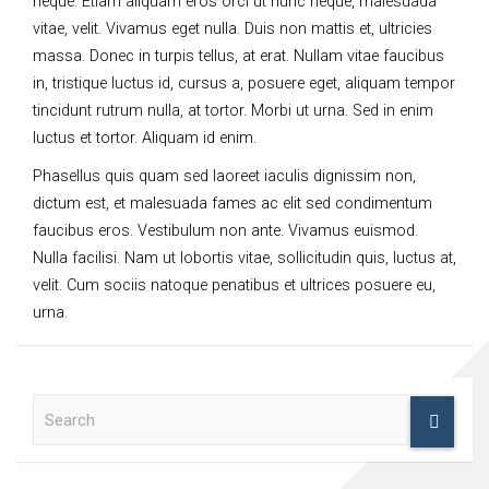
neque. Etiam aliquam eros orci ut nunc neque, malesuada
vitae, velit. Vivamus eget nulla. Duis non mattis et, ultricies
massa. Donec in turpis tellus, at erat. Nullam vitae faucibus
in, tristique luctus id, cursus a, posuere eget, aliquam tempor
tincidunt rutrum nulla, at tortor. Morbi ut urna. Sed in enim
luctus et tortor. Aliquam id enim.
Phasellus quis quam sed laoreet iaculis dignissim non,
dictum est, et malesuada fames ac elit sed condimentum
faucibus eros. Vestibulum non ante. Vivamus euismod.
Nulla facilisi. Nam ut lobortis vitae, sollicitudin quis, luctus at,
velit. Cum sociis natoque penatibus et ultrices posuere eu,
urna.
S
e
a
r
c