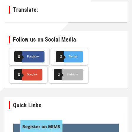
h
Translate:
Follow us on Social Media
Facebook
Twitter
Google+
LinkedIn
Quick Links