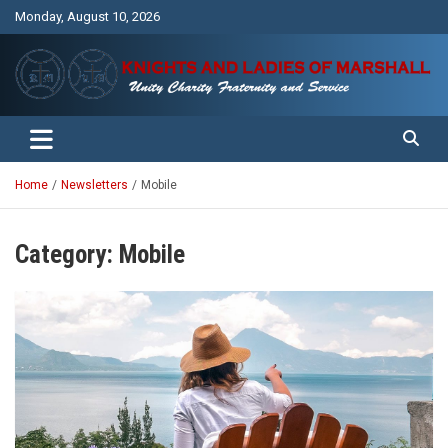
Skip
Monday, August 10, 2026
to
content
Unity Charity Fraternity and Service
Knights and Ladies of Marshall
Home
Newsletters
Mobile
Category:
Mobile