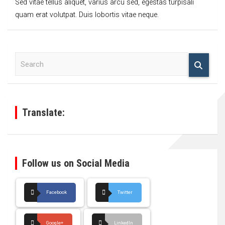
Sed vitae tellus aliquet, varius arcu sed, egestas turpisali
quam erat volutpat. Duis lobortis vitae neque.
S
e
a
r
c
h
Translate:
Follow us on Social Media
Facebook
Twitter
Google+
LinkedIn