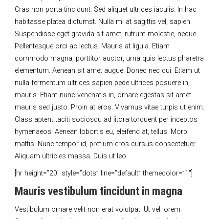
Cras non porta tincidunt. Sed aliquet ultrices iaculis. In hac
habitasse platea dictumst. Nulla mi at sagittis vel, sapien.
Suspendisse eget gravida sit amet, rutrum molestie, neque.
Pellentesque orci ac lectus. Mauris at ligula. Etiam
commodo magna, porttitor auctor, urna quis lectus pharetra
elementum. Aenean sit amet augue. Donec nec dui. Etiam ut
nulla fermentum ultrices sapien pede ultrices posuere in,
mauris. Etiam nunc venenatis in, ornare egestas sit amet
mauris sed justo. Proin at eros. Vivamus vitae turpis ut enim.
Class aptent taciti sociosqu ad litora torquent per inceptos
hymenaeos. Aenean lobortis eu, eleifend at, tellus. Morbi
mattis. Nunc tempor id, pretium eros cursus consectetuer.
Aliquam ultricies massa. Duis ut leo.
[hr height=”20″ style=”dots” line=”default” themecolor=”1″]
Mauris vestibulum tincidunt in magna
Vestibulum ornare velit non erat volutpat. Ut vel lorem.