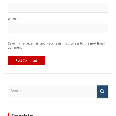
Website
Save my name, email, and website in this browser for the next time I
comment.
S
e
a
r
c
h
Translate: