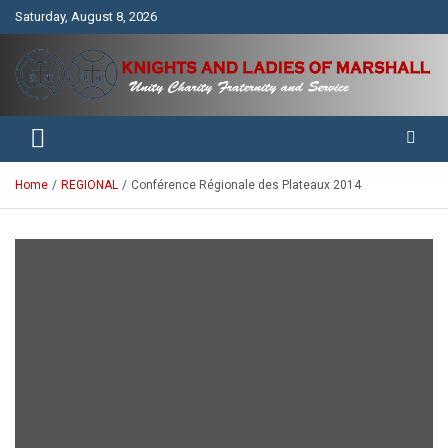
Skip
Saturday, August 8, 2026
to
content
Unity Charity Fraternity and Service
Knights and Ladies of Marshall
Home
REGIONAL
Conférence Régionale des Plateaux 2014