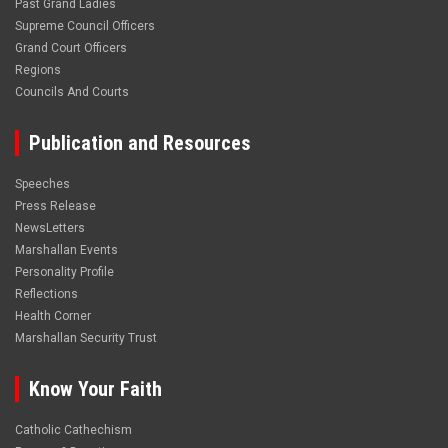
Past Grand Ladies
Supreme Council Officers
Grand Court Officers
Regions
Councils And Courts
Publication and Resources
Speeches
Press Release
NewsLetters
Marshallan Events
Personality Profile
Reflections
Health Corner
Marshallan Security Trust
Know Your Faith
Catholic Cathechism